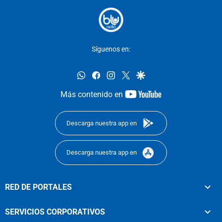
Síguenos en:
whatsapp
facebook
instagram
twitter
google
youtube-
Más contenido en
footer
Descarga nuestra app en
Descarga nuestra app en
RED DE PORTALES
SERVICIOS CORPORATIVOS