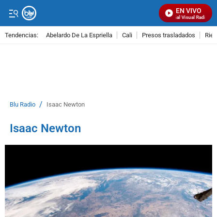
EN VIVO
Señal Visual Radio
Tendencias:
Abelardo De La Espriella
Cali
Presos trasladados
Rie
PUBLICIDAD
/
Blu Radio
Isaac Newton
Isaac Newton