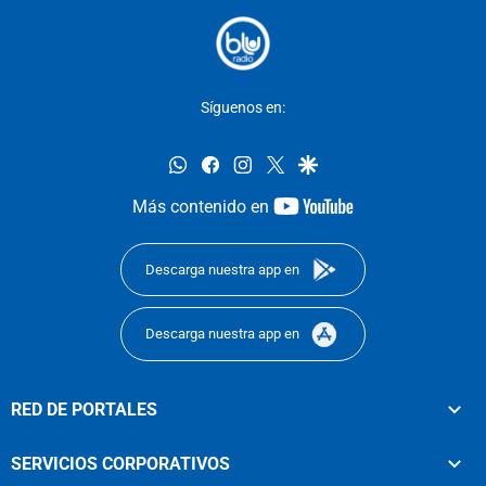
Síguenos en:
whatsapp
facebook
instagram
twitter
google
youtube-
Más contenido en
footer
Descarga nuestra app en
Descarga nuestra app en
RED DE PORTALES
SERVICIOS CORPORATIVOS