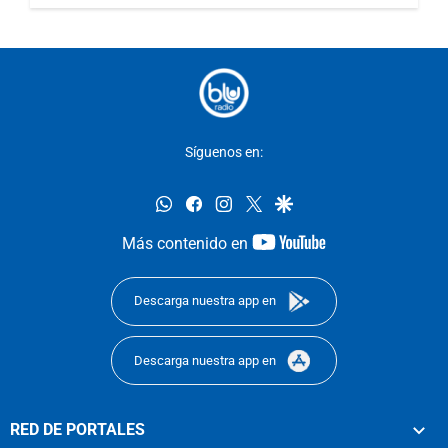
Síguenos en:
whatsapp
facebook
instagram
twitter
google
youtube-
Más contenido en
footer
Descarga nuestra app en
Descarga nuestra app en
RED DE PORTALES