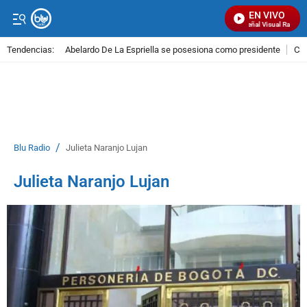
EN VIVO
Señal Visual Radio
Tendencias:
Abelardo De La Espriella se posesiona como presidente
Cal
PUBLICIDAD
/
Blu Radio
Julieta Naranjo Lujan
Julieta Naranjo Lujan