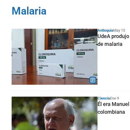
Malaria
Antioquia
May 15
UdeA produjo 
de malaria
Ciencia
Ene 9
Él era Manuel 
colombiana