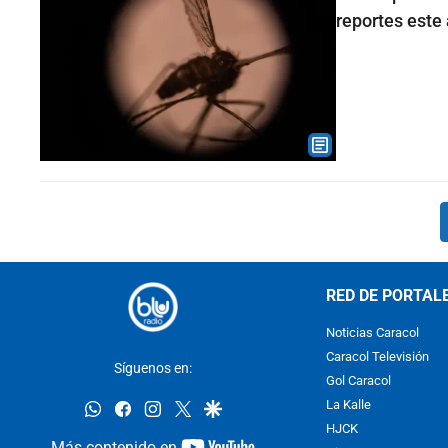
reportes este
RED DE PORTAL
Noticias Caracol
Caracol Televisión
Síguenos en:
Gol Caracol
whatsapp
facebook
instagram
twitter
google
La Kalle
HJCK
youtube-
Más contenido en