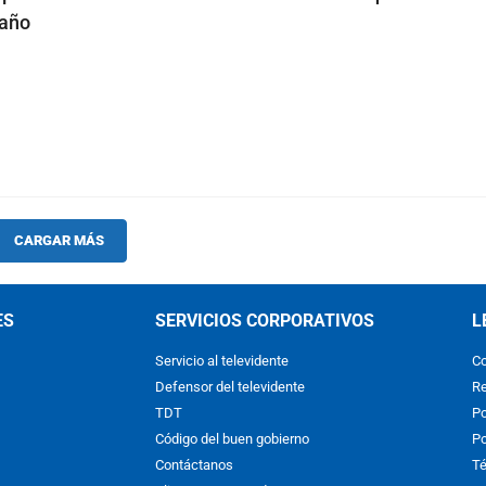
 año
CARGAR MÁS
ES
SERVICIOS CORPORATIVOS
L
Servicio al televidente
Co
Defensor del televidente
Re
TDT
Po
Código del buen gobierno
Po
Contáctanos
Té