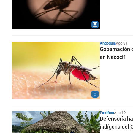
Antioquia
Ago 31
Gobernación d
en Necoclí
Pacífico
Ago 19
Defensoría ha
indígena del 