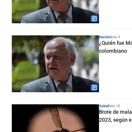
Nación
Ene 9
¿Quién fue Man
colombiano
Salud
Nov 15
Brote de mala
2023, según e