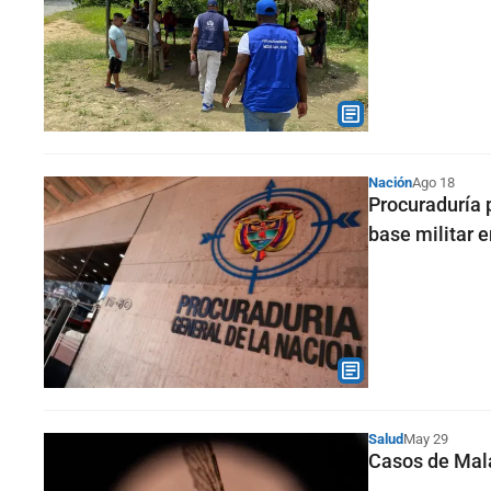
Nación
Ago 18
Procuraduría 
base militar 
Salud
May 29
Casos de Mala