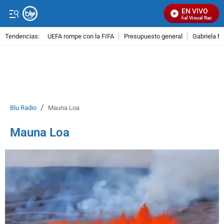
EN VIVO
Señal Visual Radio
Tendencias:
UEFA rompe con la FIFA
Presupuesto general
Gabriela M
PUBLICIDAD
/
Blu Radio
Mauna Loa
Mauna Loa