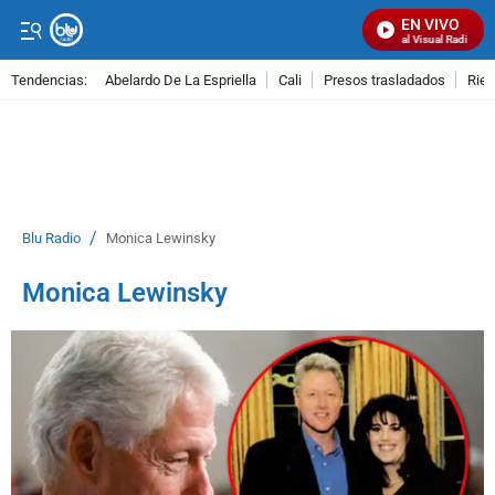
EN VIVO
Señal Visual Radio
Tendencias:
Abelardo De La Espriella
Cali
Presos trasladados
Rie
PUBLICIDAD
/
Blu Radio
Monica Lewinsky
Monica Lewinsky