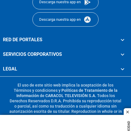
Descarga nuestra app en
Descarga nuestra app en
RED DE PORTALES
SERVICIOS CORPORATIVOS
LEGAL
El uso de este sitio web implica la aceptación de los
Términos y condiciones
y
Políticas de Tratamiento de la
Información
de
CARACOL TELEVISIÓN S.A.
Todos los
Derechos Reservados D.R.A. Prohibida su reproducción total
o parcial, así como su traducción a cualquier idioma sin
autorización escrita de su titular. Reproduction in whole or in
c
part, or translation without written permission is prohibited.
All rights reserved 2025.
PUBLICIDAD