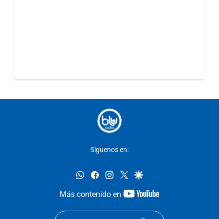
Síguenos en:
whatsapp
facebook
instagram
twitter
google
youtube-
Más contenido en
footer