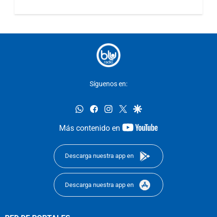
Síguenos en:
whatsapp
facebook
instagram
twitter
google
youtube-
Más contenido en
footer
Descarga nuestra app en
Descarga nuestra app en