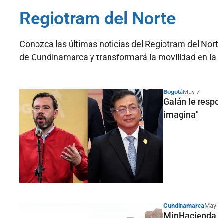
Regiotram del Norte
Conozca las últimas noticias del Regiotram del Nort
de Cundinamarca y transformará la movilidad en la 
Bogotá
May 7
Galán le respo
imagina"
Cundinamarca
May 
MinHacienda o