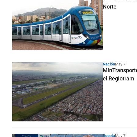
Norte
Nación
May 7
MinTransporte
el Regiotram
Bogotá
May 7