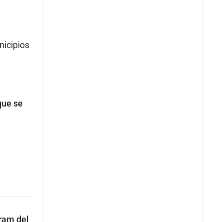
nicipios
que se
tram del