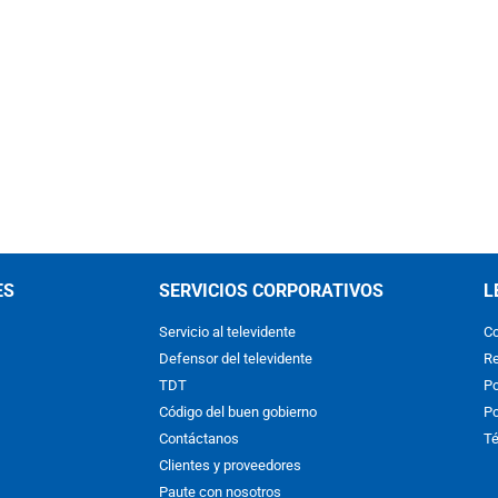
ES
SERVICIOS CORPORATIVOS
L
Servicio al televidente
Co
Defensor del televidente
Re
TDT
Po
Código del buen gobierno
Po
Contáctanos
Té
Clientes y proveedores
Paute con nosotros