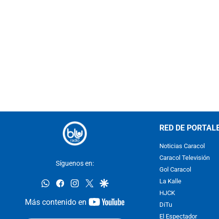
RED DE PORTAL
Noticias Caracol
Caracol Televisión
Síguenos en:
Gol Caracol
whatsapp
facebook
instagram
twitter
google
La Kalle
HJCK
youtube-
Más contenido en
DiTu
footer
El Espectador