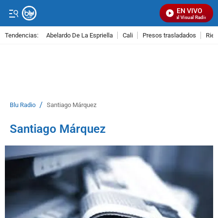
EN VIVO
Señal Visual Radio
Tendencias:
Abelardo De La Espriella
Cali
Presos trasladados
Rie
PUBLICIDAD
/
Blu Radio
Santiago Márquez
Santiago Márquez