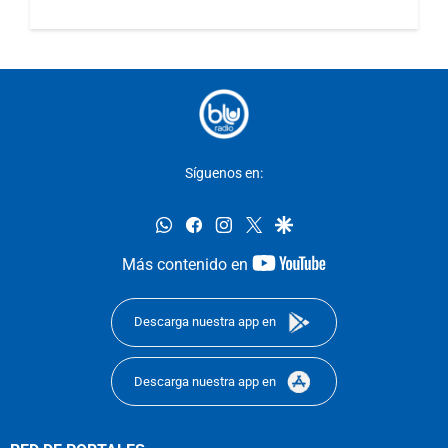
Síguenos en:
whatsapp
facebook
instagram
twitter
google
youtube-
Más contenido en
footer
Descarga nuestra app en
Descarga nuestra app en