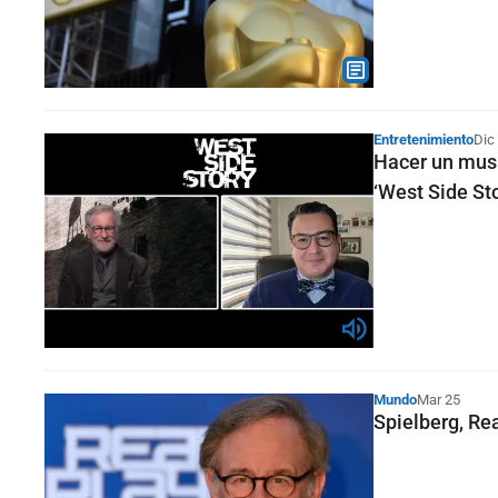
Entretenimiento
Dic
Hacer un musi
‘West Side Sto
Mundo
Mar 25
Spielberg, Rea