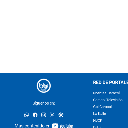
RED DE PORTAL
Noticias Caracol
Caracol Televisión
Síguenos en:
Gol Caracol
whatsapp
facebook
instagram
twitter
google
La Kalle
HJCK
youtube-
Más contenido en
DiTu