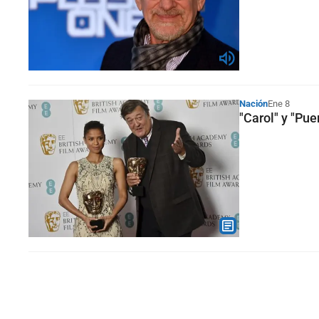
Nación
Ene 8
"Carol" y "Pue