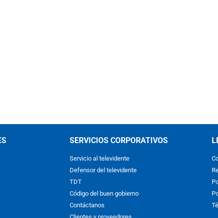
ES
SERVICIOS CORPORATIVOS
L
Servicio al televidente
Co
Defensor del televidente
Re
TDT
Po
Código del buen gobierno
Po
Contáctanos
Té
Clientes y proveedores