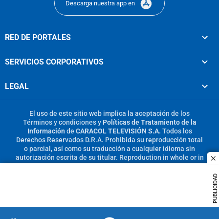
Descarga nuestra app en
RED DE PORTALES
SERVICIOS CORPORATIVOS
LEGAL
El uso de este sitio web implica la aceptación de los
Términos y condiciones
y
Políticas de Tratamiento de la
Información
de
CARACOL TELEVISIÓN S.A.
Todos los
Derechos Reservados D.R.A. Prohibida su reproducción total
o parcial, así como su traducción a cualquier idioma sin
autorización escrita de su titular. Reproduction in whole or in
c
part, or translation without written permission is prohibited.
All rights reserved 2025.
PUBLICIDAD
MIEMBRO DE: