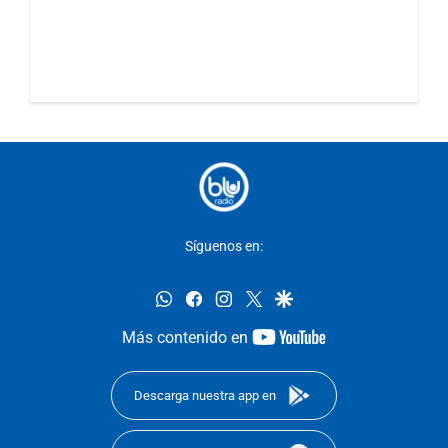
Síguenos en:
whatsapp
facebook
instagram
twitter
google
youtube-
Más contenido en
footer
Descarga nuestra app en