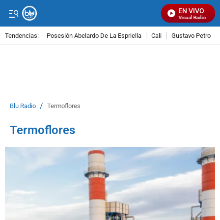
EN VIVO
Señal Visual Radio
Tendencias:
Posesión Abelardo De La Espriella
Cali
Gustavo Petro
PUBLICIDAD
/
Blu Radio
Termoflores
Termoflores