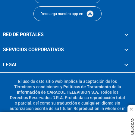
Descarga nuestra app en
RED DE PORTALES
SERVICIOS CORPORATIVOS
LEGAL
El uso de este sitio web implica la aceptación de los
Términos y condiciones
y
Políticas de Tratamiento de la
Información
de
CARACOL TELEVISIÓN S.A.
Todos los
Derechos Reservados D.R.A. Prohibida su reproducción total
o parcial, así como su traducción a cualquier idioma sin
autorización escrita de su titular. Reproduction in whole or in
c
part, or translation without written permission is prohibited.
All rights reserved 2025.
PUBLICIDAD
MIEMBRO DE: