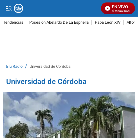
EN VIVO
Señal Visual Radio
Tendencias:
Posesión Abelardo De La Espriella
Papa León XIV
Alfons
PUBLICIDAD
/
Blu Radio
Universidad de Córdoba
Universidad de Córdoba