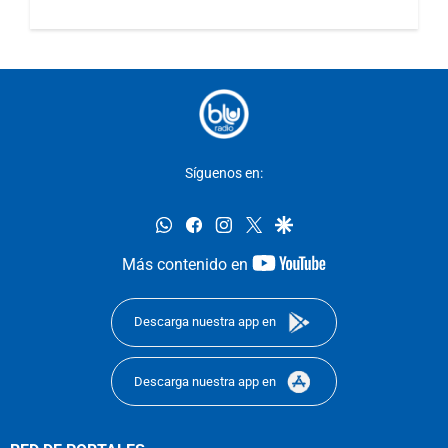
Síguenos en:
whatsapp
facebook
instagram
twitter
google
youtube-
Más contenido en
footer
Descarga nuestra app en
Descarga nuestra app en