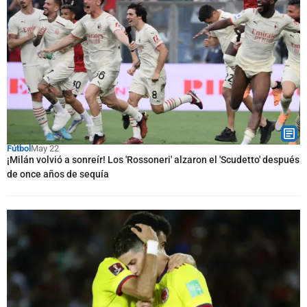
Fútbol
May 22
¡Milán volvió a sonreír! Los 'Rossoneri' alzaron el 'Scudetto' después
de once años de sequía