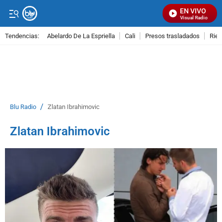
EN VIVO
Señal Visual Radio
Tendencias:
Abelardo De La Espriella
Cali
Presos trasladados
Rie
PUBLICIDAD
/
Blu Radio
Zlatan Ibrahimovic
Zlatan Ibrahimovic