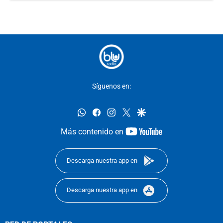
Síguenos en:
whatsapp
facebook
instagram
twitter
google
youtube-
Más contenido en
footer
Descarga nuestra app en
Descarga nuestra app en