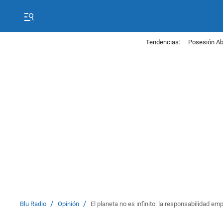
Tendencias:
Posesión Abe
/
/
Blu Radio
Opinión
El planeta no es infinito: la responsabilidad em