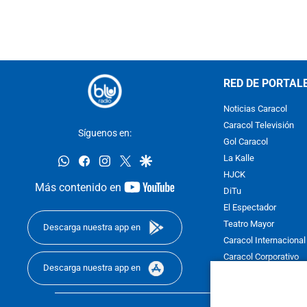
RED DE PORTAL
Noticias Caracol
Caracol Televisión
Síguenos en:
Gol Caracol
whatsapp
facebook
instagram
twitter
google
La Kalle
HJCK
youtube-
Más contenido en
DiTu
footer
El Espectador
Teatro Mayor
Descarga nuestra app en
Caracol Internacional
Caracol Corporativo
Descarga nuestra app en
Caracol Next