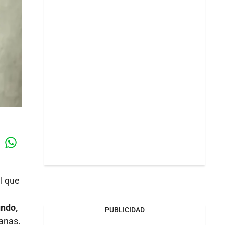
Whatsapp
k
l que
undo,
PUBLICIDAD
ianas.