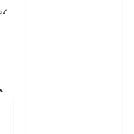
ia”
a.