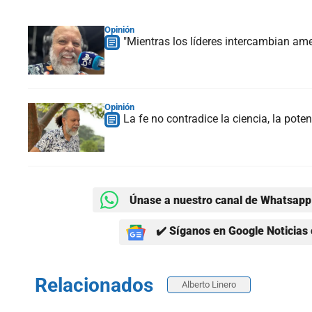
Opinión
"Mientras los líderes intercambian am
Opinión
La fe no contradice la ciencia, la poten
Únase a nuestro canal de Whatsapp 
✔️ Síganos en Google Noticias 
Relacionados
Alberto Linero