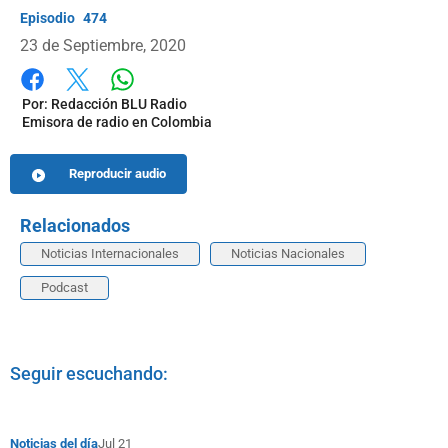
474
23 de Septiembre, 2020
Whatsapp
Facebook
X
Por:
Redacción BLU Radio
Emisora de radio en Colombia
Reproducir audio
Relacionados
Noticias Internacionales
Noticias Nacionales
Podcast
Seguir escuchando:
Noticias del día
Jul 21