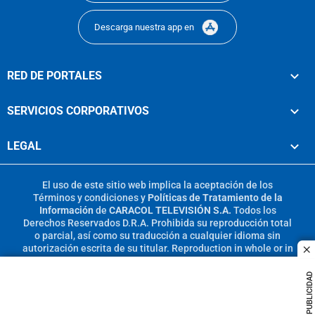
Descarga nuestra app en
RED DE PORTALES
SERVICIOS CORPORATIVOS
LEGAL
El uso de este sitio web implica la aceptación de los
Términos y condiciones
y
Políticas de Tratamiento de la
Información
de
CARACOL TELEVISIÓN S.A.
Todos los
Derechos Reservados D.R.A. Prohibida su reproducción total
o parcial, así como su traducción a cualquier idioma sin
autorización escrita de su titular. Reproduction in whole or in
c
part, or translation without written permission is prohibited.
All rights reserved 2025.
PUBLICIDAD
MIEMBRO DE: