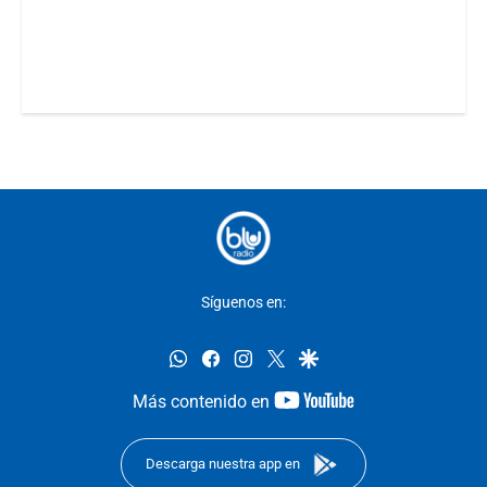
Síguenos en:
whatsapp
facebook
instagram
twitter
google
youtube-
Más contenido en
footer
Descarga nuestra app en