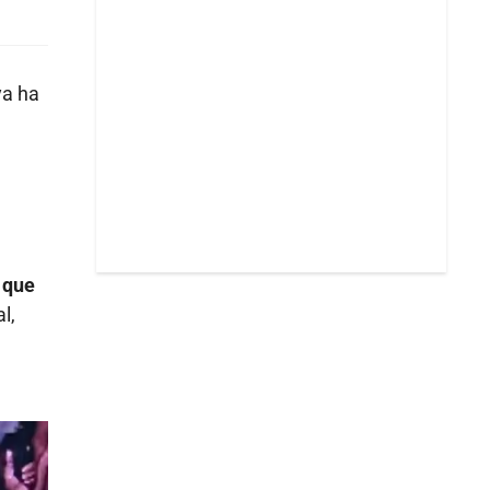
ya ha
 que
l,