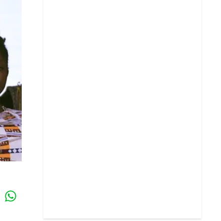
Whatsapp
k