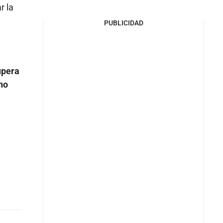
r la
PUBLICIDAD
upera
no