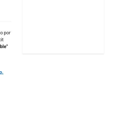
to por
it
ble"
o.