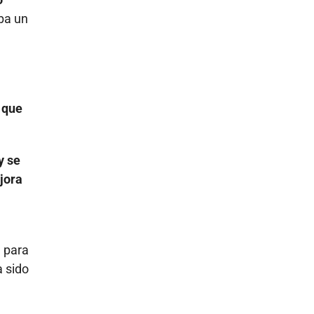
ba un
 que
y se
jora
 para
a sido