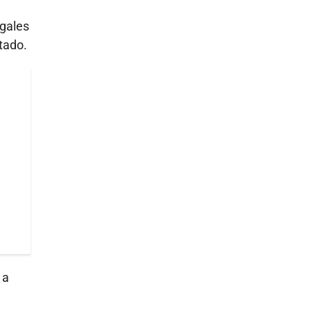
egales
tado.
 a