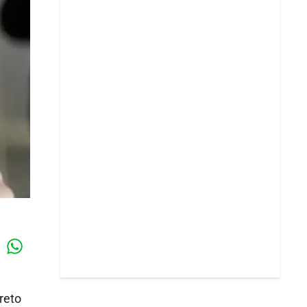
Whatsapp
k
reto