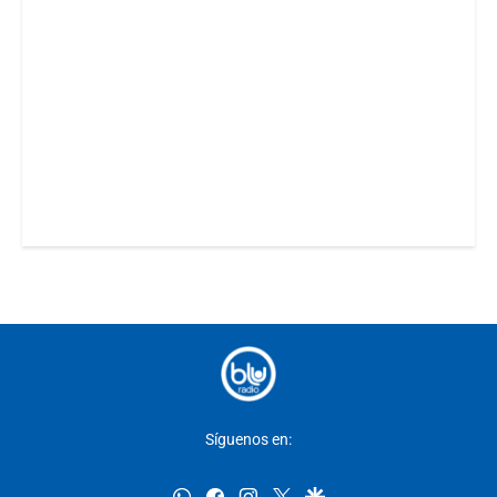
Síguenos en:
whatsapp
facebook
instagram
twitter
google