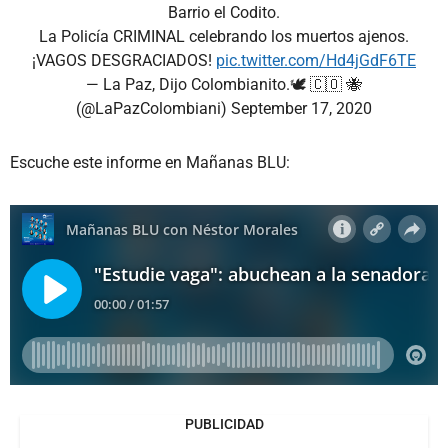
Barrio el Codito.
La Policía CRIMINAL celebrando los muertos ajenos.
¡VAGOS DESGRACIADOS!
pic.twitter.com/Hd4jGdF6TE
— La Paz, Dijo Colombianito.🕊 🇨🇴 🐝
(@LaPazColombiani)
September 17, 2020
Escuche este informe en Mañanas BLU:
PUBLICIDAD