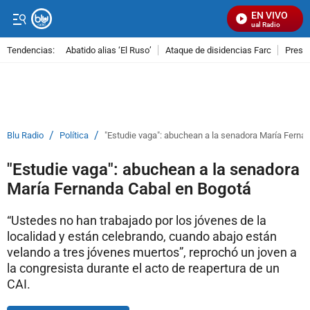
EN VIVO
Señal Visual Radio
Tendencias:
Abatido alias ‘El Ruso’
Ataque de disidencias Farc
Preso
PUBLICIDAD
/
/
Blu Radio
Política
"Estudie vaga": abuchean a la senadora María Ferna
"Estudie vaga": abuchean a la senadora
María Fernanda Cabal en Bogotá
“Ustedes no han trabajado por los jóvenes de la
localidad y están celebrando, cuando abajo están
velando a tres jóvenes muertos”, reprochó un joven a
la congresista durante el acto de reapertura de un
CAI.