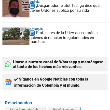
Judicial
¡Desgarrador relato! Testigo dice que
Javier Ordóñez suplicó por su vida
Antioquia
Profesores de la UdeA asesorarán a
quienes denuncian irregularidades en
marchas
Únase a nuestro canal de Whatsapp y manténgase
al tanto de los hechos más relevantes.
✔️ Síganos en Google Noticias con toda la
información de Colombia y el mundo.
Relacionados
María Fernanda Cabal
Policía Nacional