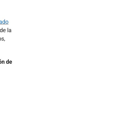
tado
de la
os,
ón de