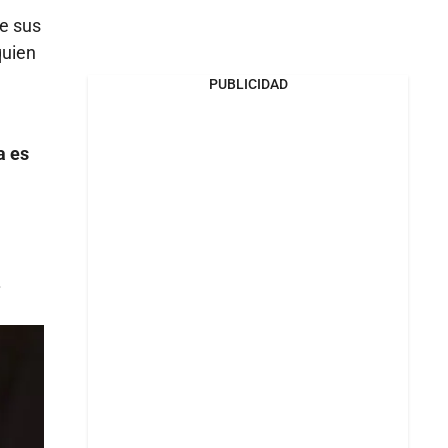
e sus
quien
PUBLICIDAD
a es
.