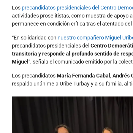
Los
precandidatos presidenciales del Centro Democ
actividades proselitistas, como muestra de apoyo a
permanece en condición crítica tras el atentado de
“En solidaridad con
nuestro compañero Miguel Urib
precandidatos presidenciales del
Centro Democrátic
transitoria y responde al profundo sentido de resp
Miguel
”, señala el comunicado emitido por la colect
Los precandidatos
María Fernanda Cabal, Andrés 
respaldo unánime a Uribe Turbay y a su familia, al t