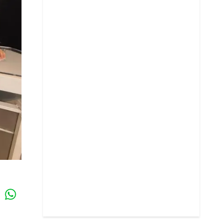
Whatsapp
k