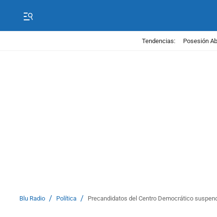
Tendencias:
Posesión Abe
/
/
Blu Radio
Política
Precandidatos del Centro Democrático suspend