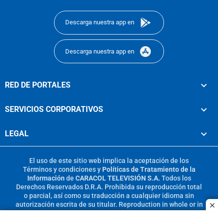
footer
Descarga nuestra app en
Descarga nuestra app en
RED DE PORTALES
SERVICIOS CORPORATIVOS
LEGAL
El uso de este sitio web implica la aceptación de los
Términos y condiciones
y
Políticas de Tratamiento de la
Información
de
CARACOL TELEVISIÓN S.A.
Todos los
Derechos Reservados D.R.A. Prohibida su reproducción total
o parcial, así como su traducción a cualquier idioma sin
autorización escrita de su titular. Reproduction in whole or in
c
part, or translation without written permission is prohibited.