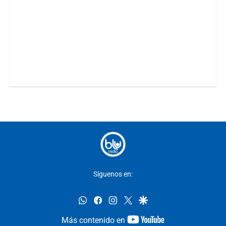
Síguenos en:
whatsapp
facebook
instagram
twitter
google
youtube-
Más contenido en