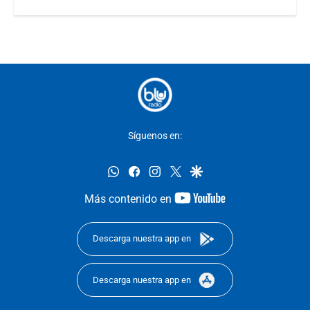
Síguenos en:
whatsapp
facebook
instagram
twitter
google
youtube-
Más contenido en
footer
Descarga nuestra app en
Descarga nuestra app en