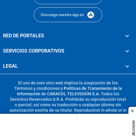
Descarga nuestra app en
RED DE PORTALES
SERVICIOS CORPORATIVOS
LEGAL
El uso de este sitio web implica la aceptación de los
Términos y condiciones
y
Políticas de Tratamiento de la
Información
de
CARACOL TELEVISIÓN S.A.
Todos los
Derechos Reservados D.R.A. Prohibida su reproducción total
o parcial, así como su traducción a cualquier idioma sin
autorización escrita de su titular. Reproduction in whole or in
c
part, or translation without written permission is prohibited.
All rights reserved 2025.
PUBLICIDAD
MIEMBRO DE: