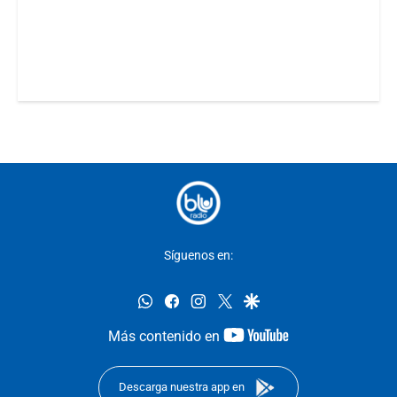
Síguenos en:
whatsapp
facebook
instagram
twitter
google
youtube-
Más contenido en
footer
Descarga nuestra app en