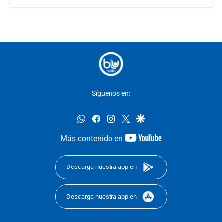
Síguenos en:
whatsapp
facebook
instagram
twitter
google
youtube-
Más contenido en
footer
Descarga nuestra app en
Descarga nuestra app en