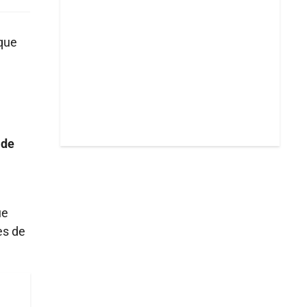
rque
 de
ue
es de