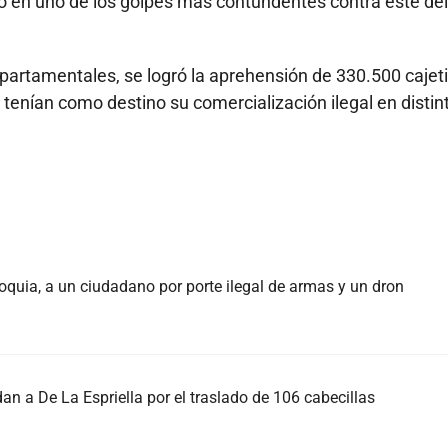
tió en uno de los golpes más contundentes contra este del
partamentales, se logró la aprehensión de 330.500 cajeti
tenían como destino su comercialización ilegal en distin
oquia, a un ciudadano por porte ilegal de armas y un dron
an a De La Espriella por el traslado de 106 cabecillas