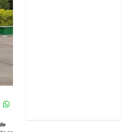
Whatsapp
k
 de