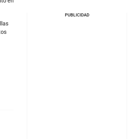
ito en
PUBLICIDAD
llas
tos