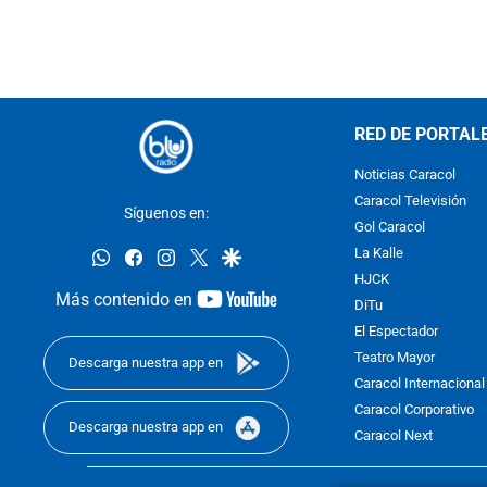
RED DE PORTAL
Noticias Caracol
Caracol Televisión
Síguenos en:
Gol Caracol
whatsapp
facebook
instagram
twitter
google
La Kalle
HJCK
youtube-
Más contenido en
DiTu
footer
El Espectador
Teatro Mayor
Descarga nuestra app en
Caracol Internacional
Caracol Corporativo
Descarga nuestra app en
Caracol Next