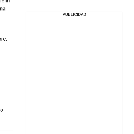
delín
una
PUBLICIDAD
bre,
do