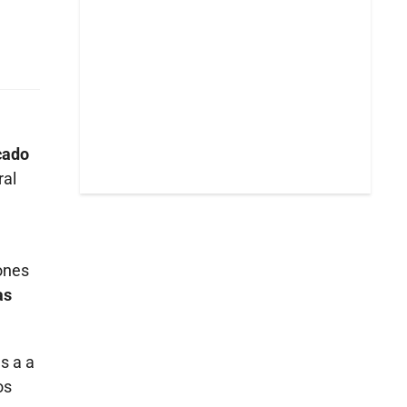
cado
ral
ones
as
s a a
os