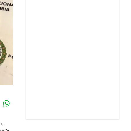
Whatsapp
k
o,