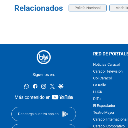
Relacionados
Policía Nacional
Medellí
RED DE PORTAL
Noticias Caracol
Caracol Televisión
Síguenos en:
Gol Caracol
whatsapp
facebook
instagram
twitter
google
La Kalle
HJCK
youtube-
Más contenido en
DiTu
footer
El Espectador
Teatro Mayor
Descarga nuestra app en
Caracol Internacional
Caracol Corporativo