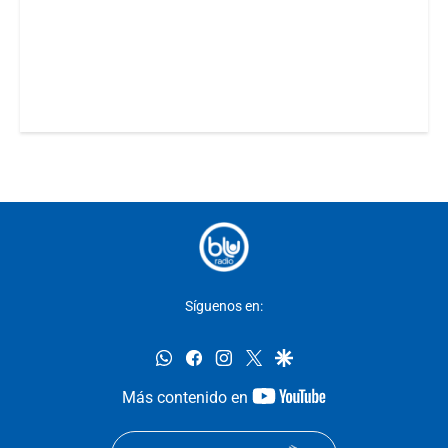
Síguenos en:
whatsapp
facebook
instagram
twitter
google
youtube-
Más contenido en
footer