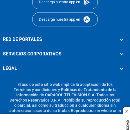
Descarga nuestra app en
Descarga nuestra app en
RED DE PORTALES
SERVICIOS CORPORATIVOS
LEGAL
El uso de este sitio web implica la aceptación de los
Términos y condiciones
y
Políticas de Tratamiento de la
Información
de
CARACOL TELEVISIÓN S.A.
Todos los
Derechos Reservados D.R.A. Prohibida su reproducción total
o parcial, así como su traducción a cualquier idioma sin
autorización escrita de su titular. Reproduction in whole or in
c
part, or translation without written permission is prohibited.
All rights reserved 2025.
PUBLICIDAD