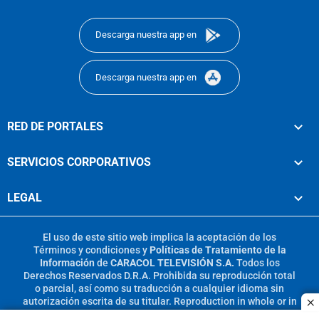
footer
Descarga nuestra app en
Descarga nuestra app en
RED DE PORTALES
SERVICIOS CORPORATIVOS
LEGAL
El uso de este sitio web implica la aceptación de los
Términos y condiciones
y
Políticas de Tratamiento de la
Información
de
CARACOL TELEVISIÓN S.A.
Todos los
Derechos Reservados D.R.A. Prohibida su reproducción total
o parcial, así como su traducción a cualquier idioma sin
autorización escrita de su titular. Reproduction in whole or in
c
part, or translation without written permission is prohibited.