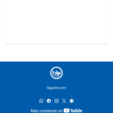
Síguenos en:
whatsapp
facebook
instagram
twitter
google
youtube-
Más contenido en