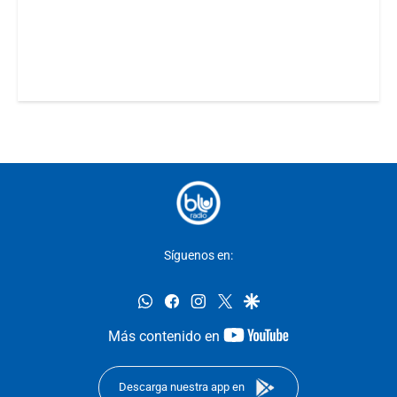
Síguenos en:
whatsapp
facebook
instagram
twitter
google
youtube-
Más contenido en
footer
Descarga nuestra app en