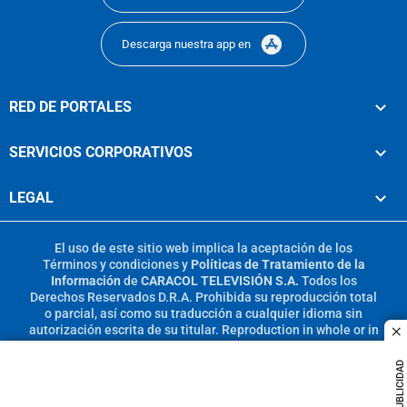
Descarga nuestra app en
RED DE PORTALES
SERVICIOS CORPORATIVOS
LEGAL
El uso de este sitio web implica la aceptación de los
Términos y condiciones
y
Políticas de Tratamiento de la
Información
de
CARACOL TELEVISIÓN S.A.
Todos los
Derechos Reservados D.R.A. Prohibida su reproducción total
o parcial, así como su traducción a cualquier idioma sin
autorización escrita de su titular. Reproduction in whole or in
c
part, or translation without written permission is prohibited.
All rights reserved 2025.
PUBLICIDAD
MIEMBRO DE: