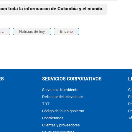
con toda la información de Colombia y el mundo.
arc
Noticias de hoy
Briceño
ES
SERVICIOS CORPORATIVOS
L
Servicio al televidente
Co
Defensor del televidente
Re
TDT
Po
Código del buen gobierno
Po
Contáctanos
Té
Clientes y proveedores