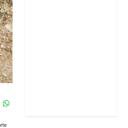
Whatsapp
k
orte