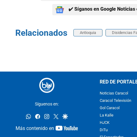
✔️ Síganos en Google Noticias 
Relacionados
Antioquia
Disidencias F
RED DE PORTAL
Noticias Caracol
Caracol Televisión
Síguenos en:
Gol Caracol
whatsapp
facebook
instagram
twitter
google
La Kalle
HJCK
youtube-
Más contenido en
DiTu
footer