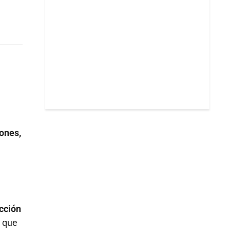
ones,
ucción
s que