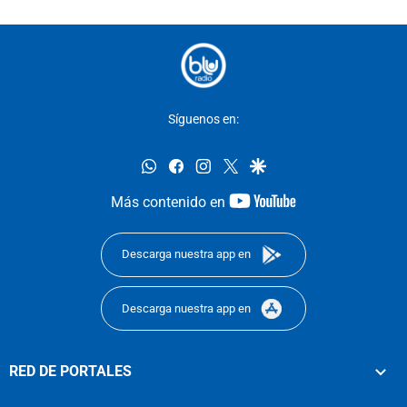
Síguenos en:
whatsapp
facebook
instagram
twitter
google
youtube-
Más contenido en
footer
Descarga nuestra app en
Descarga nuestra app en
RED DE PORTALES