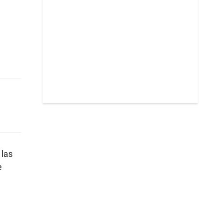
 las
e