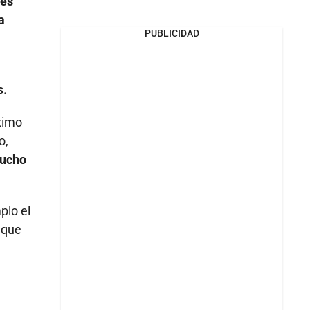
 es
a
PUBLICIDAD
s.
ximo
o,
mucho
plo el
 que