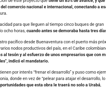
cción de este proyecto que
tiene un 85% de avance, y que
 del comercio nacional e internacional, conectando
a es
ura.
acidad para que lleguen al tiempo cinco buques de gran
lo ocho horas,
cuando antes se demoraba hasta tres día
uestro pacífico desde Buenaventura con el puerto más pró
varios nodos productivos del país, en el Caribe colombian
as al tesón y al esfuerzo de unos empresarios
que con 
es", indicó el mandatario.
ienen por interés “frenar el desarrollo” y puso como ejem
ia, donde en vez de “pelear para atajar el desarrollo, lo
portunidades que esta obra le traerá no solo a Urabá
,