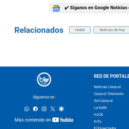
✔️ Síganos en Google Noticias 
Relacionados
Urabá
Noticias de hoy
RED DE PORTAL
Noticias Caracol
Caracol Televisión
Síguenos en:
Gol Caracol
whatsapp
facebook
instagram
twitter
google
La Kalle
HJCK
youtube-
Más contenido en
DiTu
footer
El Espectador