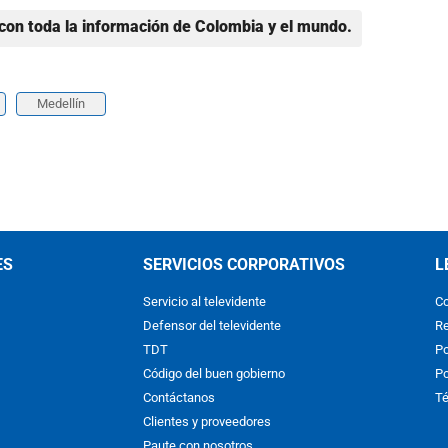
con toda la información de Colombia y el mundo.
Medellín
ES
SERVICIOS CORPORATIVOS
L
Servicio al televidente
Co
Defensor del televidente
Re
TDT
Po
Código del buen gobierno
Po
Contáctanos
Té
Clientes y proveedores
Paute con nosotros