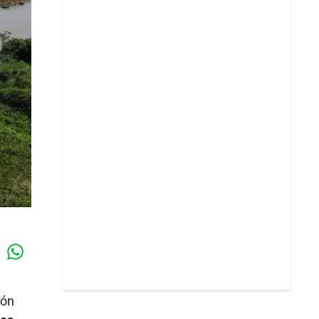
Whatsapp
k
dón