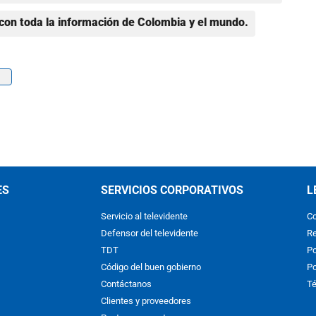
con toda la información de Colombia y el mundo.
ES
SERVICIOS CORPORATIVOS
L
Servicio al televidente
Co
Defensor del televidente
Re
TDT
Po
Código del buen gobierno
Po
Contáctanos
Té
Clientes y proveedores