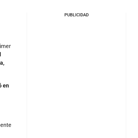
PUBLICIDAD
rimer
d
a,
ó en
mente