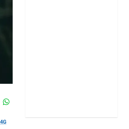
Whatsapp
k
 4G