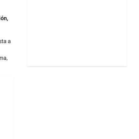
ión,
sta a
rma,