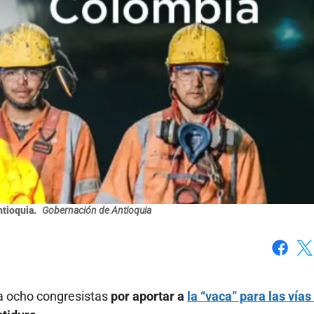
ntioquia.
Gobernación de Antioquia
Faceboo
X
a ocho congresistas
por aportar a
la “vaca” para las vías