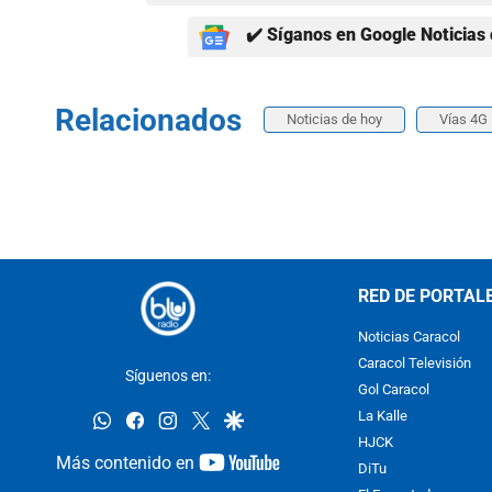
✔️ Síganos en Google Noticias 
Relacionados
Noticias de hoy
Vías 4G
RED DE PORTAL
Noticias Caracol
Caracol Televisión
Síguenos en:
Gol Caracol
whatsapp
facebook
instagram
twitter
google
La Kalle
HJCK
youtube-
Más contenido en
DiTu
footer