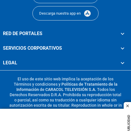
Descarga nuestra app en
RED DE PORTALES
SERVICIOS CORPORATIVOS
LEGAL
El uso de este sitio web implica la aceptación de los
Términos y condiciones
y
Políticas de Tratamiento de la
Información
de
CARACOL TELEVISIÓN S.A.
Todos los
Derechos Reservados D.R.A. Prohibida su reproducción total
o parcial, así como su traducción a cualquier idioma sin
autorización escrita de su titular. Reproduction in whole or in
c
part, or translation without written permission is prohibited.
All rights reserved 2025.
PUBLICIDAD
MIEMBRO DE: