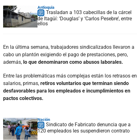
Antioquia
Trasladan a 103 cabecillas de la cárcel
de Itagüí: ‘Douglas’ y ‘Carlos Pesebre’, entre
ellos
En la última semana, trabajadores sindicalizados llevaron a
cabo un plantón exigiendo el pago de prestaciones, pero,
además,
lo que denominaron como abusos laborales.
Entre las problemáticas más complejas están los retrasos en
salarios, primas,
retiros voluntarios que terminan siendo
desfavorables para los empleados e incumplimientos en
pactos colectivos.
Nación
Sindicato de Fabricato denuncia que a
120 empleados les suspendieron contrato