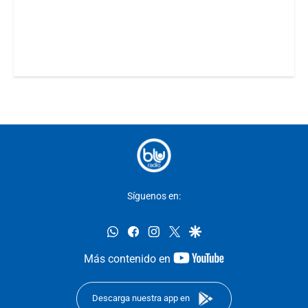
Síguenos en:
whatsapp
facebook
instagram
twitter
google
youtube-
Más contenido en
footer
Descarga nuestra app en