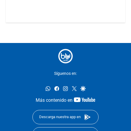
Síguenos en:
whatsapp
facebook
instagram
twitter
google
youtube-
Más contenido en
footer
Descarga nuestra app en