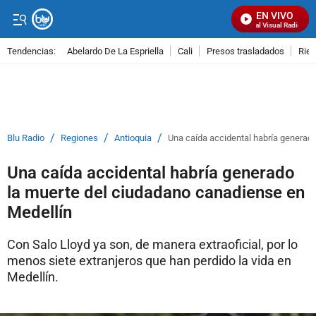
EN VIVO
Señal Visual Radio
Tendencias:
Abelardo De La Espriella
Cali
Presos trasladados
Rie
PUBLICIDAD
/
/
/
Blu Radio
Regiones
Antioquia
Una caída accidental habría generad
Una caída accidental habría generado
la muerte del ciudadano canadiense en
Medellín
Con Salo Lloyd ya son, de manera extraoficial, por lo
menos siete extranjeros que han perdido la vida en
Medellín.