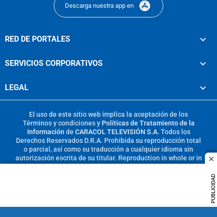
Descarga nuestra app en
RED DE PORTALES
SERVICIOS CORPORATIVOS
LEGAL
El uso de este sitio web implica la aceptación de los
Términos y condiciones
y
Políticas de Tratamiento de la
Información
de
CARACOL TELEVISIÓN S.A.
Todos los
Derechos Reservados D.R.A. Prohibida su reproducción total
o parcial, así como su traducción a cualquier idioma sin
autorización escrita de su titular. Reproduction in whole or in
c
part, or translation without written permission is prohibited.
All rights reserved 2025.
PUBLICIDAD
MIEMBRO DE: