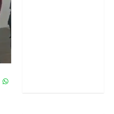
Whatsapp
k