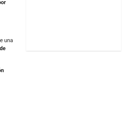
por
de una
 de
ón