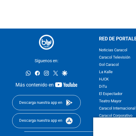
RED DE PORTAL
Noticias Caracol
Caracol Televisión
Síguenos en:
Gol Caracol
whatsapp
facebook
instagram
twitter
google
La Kalle
HJCK
youtube-
Más contenido en
DiTu
footer
El Espectador
Teatro Mayor
Descarga nuestra app en
Caracol Internacional
Caracol Corporativo
Descarga nuestra app en
Caracol Next