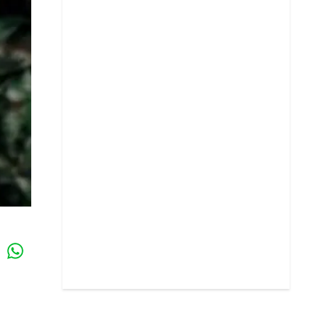
Whatsapp
k