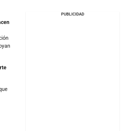
PUBLICIDAD
acen
ción
poyan
rte
 que