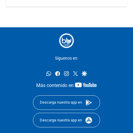
Síguenos en:
whatsapp
facebook
instagram
twitter
google
youtube-
Más contenido en
footer
Descarga nuestra app en
Descarga nuestra app en