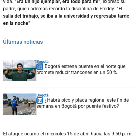
vida.
“Era un hijo ejemplar, era todo para mí”
, expresó su
padre, quien además recordó la disciplina de Freddy:
“Él
salía del trabajo, se iba a la universidad y regresaba tarde
en la noche”
.
Últimas noticias
Bogotá
Bogotá estrena puente en el norte que
promete reducir trancones en un 50 %
Bogotá
¿Habrá pico y placa regional este fin de
semana en Bogotá por puente festivo?
El ataque ocurrió el miércoles 15 de abril hacia las 9:50 p. m.