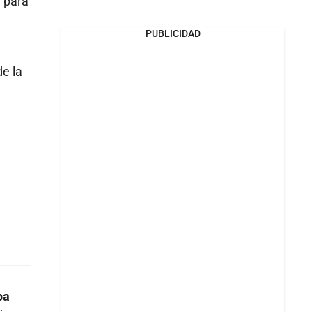
d para
PUBLICIDAD
de la
pa