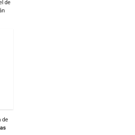
el de
án
a de
tas