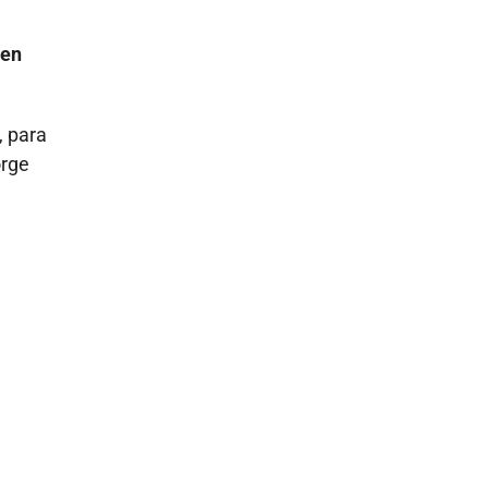
 en
, para
orge