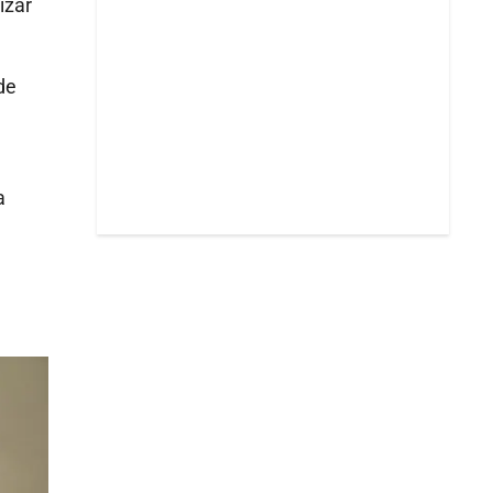
izar
de
a