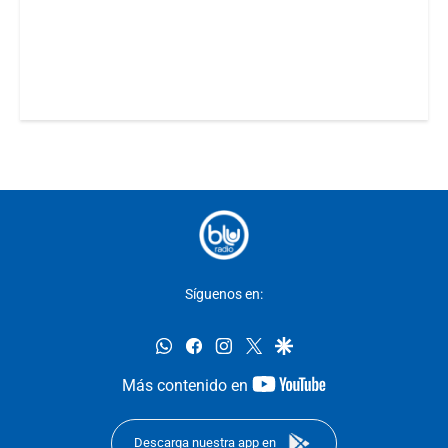
Síguenos en:
whatsapp
facebook
instagram
twitter
google
youtube-
Más contenido en
footer
Descarga nuestra app en