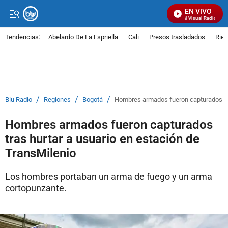
EN VIVO
Señal Visual Radio
Tendencias:
Abelardo De La Espriella
Cali
Presos trasladados
Rie
PUBLICIDAD
/
/
/
Blu Radio
Regiones
Bogotá
Hombres armados fueron capturados tra
Hombres armados fueron capturados
tras hurtar a usuario en estación de
TransMilenio
Los hombres portaban un arma de fuego y un arma
cortopunzante.