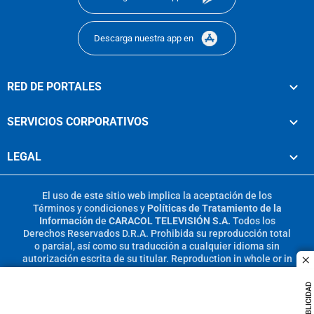
Descarga nuestra app en
RED DE PORTALES
SERVICIOS CORPORATIVOS
LEGAL
El uso de este sitio web implica la aceptación de los
Términos y condiciones
y
Políticas de Tratamiento de la
Información
de
CARACOL TELEVISIÓN S.A.
Todos los
Derechos Reservados D.R.A. Prohibida su reproducción total
o parcial, así como su traducción a cualquier idioma sin
autorización escrita de su titular. Reproduction in whole or in
c
part, or translation without written permission is prohibited.
All rights reserved 2025.
PUBLICIDAD