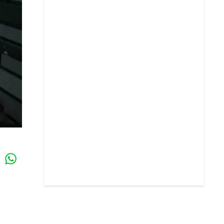
Whatsapp
k