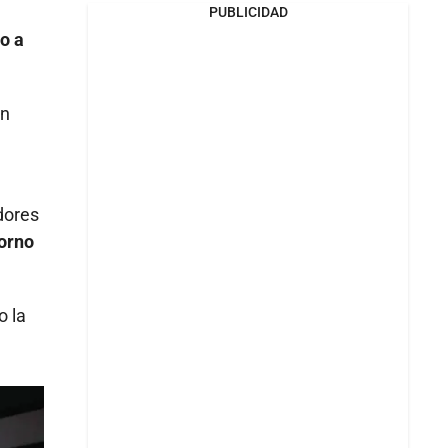
PUBLICIDAD
so a
on
dores
torno
o la