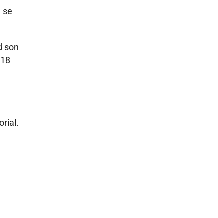
, se
d son
018
rial.