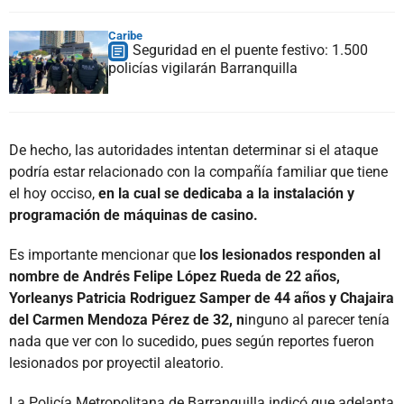
Caribe
Seguridad en el puente festivo: 1.500
policías vigilarán Barranquilla
De hecho, las autoridades intentan determinar si el ataque
podría estar relacionado con la compañía familiar que tiene
el hoy occiso,
en la cual se dedicaba a la instalación y
programación de máquinas de casino.
Es importante mencionar que
los lesionados responden al
nombre de Andrés Felipe López Rueda de 22 años,
Yorleanys Patricia Rodriguez Samper de 44 años y Chajaira
del Carmen Mendoza Pérez de 32, n
inguno al parecer tenía
nada que ver con lo sucedido, pues según reportes fueron
lesionados por proyectil aleatorio.
La Policía Metropolitana de Barranquilla indicó que adelanta