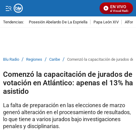
EN VIVO
Señal Visual Radio
Tendencias:
Posesión Abelardo De La Espriella
Papa León XIV
Alfons
PUBLICIDAD
/
/
/
Blu Radio
Regiones
Caribe
Comenzó la capacitación de jurados de v
Comenzó la capacitación de jurados de
votación en Atlántico: apenas el 13% ha
asistido
La falta de preparación en las elecciones de marzo
generó alteración en el procesamiento de resultados,
lo que tiene a varios jurados bajo investigaciones
penales y disciplinarias.