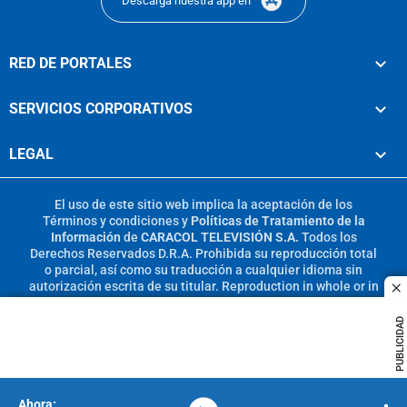
Descarga nuestra app en
RED DE PORTALES
SERVICIOS CORPORATIVOS
LEGAL
El uso de este sitio web implica la aceptación de los
Términos y condiciones
y
Políticas de Tratamiento de la
Información
de
CARACOL TELEVISIÓN S.A.
Todos los
Derechos Reservados D.R.A. Prohibida su reproducción total
o parcial, así como su traducción a cualquier idioma sin
autorización escrita de su titular. Reproduction in whole or in
c
part, or translation without written permission is prohibited.
All rights reserved 2025.
PUBLICIDAD
MIEMBRO DE: