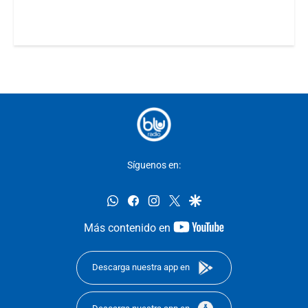
Síguenos en:
whatsapp
facebook
instagram
twitter
google
youtube-
Más contenido en
footer
Descarga nuestra app en