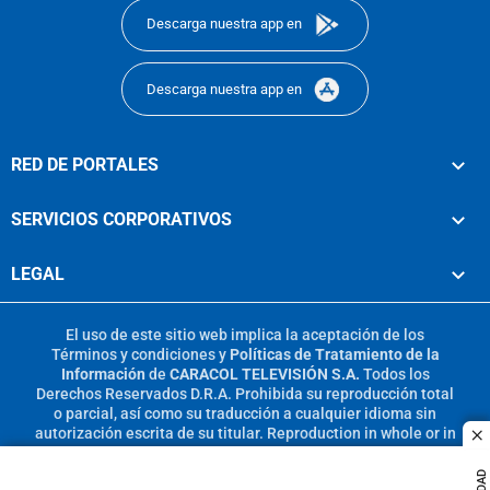
Descarga nuestra app en
Descarga nuestra app en
RED DE PORTALES
SERVICIOS CORPORATIVOS
LEGAL
El uso de este sitio web implica la aceptación de los
Términos y condiciones
y
Políticas de Tratamiento de la
Información
de
CARACOL TELEVISIÓN S.A.
Todos los
Derechos Reservados D.R.A. Prohibida su reproducción total
o parcial, así como su traducción a cualquier idioma sin
autorización escrita de su titular. Reproduction in whole or in
c
part, or translation without written permission is prohibited.
All rights reserved 2025.