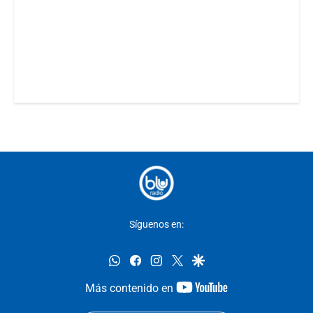
Síguenos en:
whatsapp
facebook
instagram
twitter
google
youtube-
Más contenido en
footer