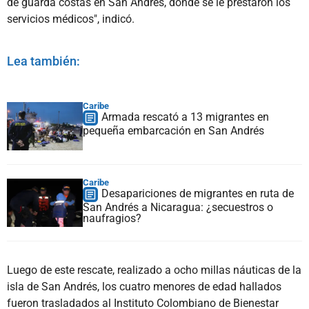
de guarda costas en San Andrés, donde se le prestaron los
servicios médicos", indicó.
Lea también:
Caribe
Armada rescató a 13 migrantes en
pequeña embarcación en San Andrés
Caribe
Desapariciones de migrantes en ruta de
San Andrés a Nicaragua: ¿secuestros o
naufragios?
Luego de este rescate, realizado a ocho millas náuticas de la
isla de San Andrés, los cuatro menores de edad hallados
fueron trasladados al Instituto Colombiano de Bienestar