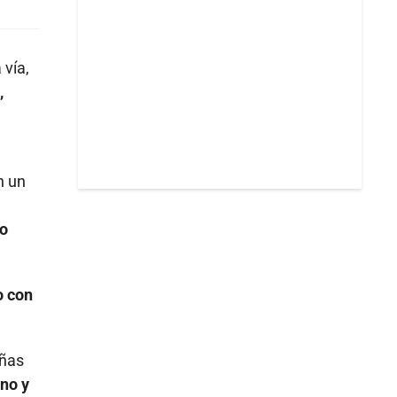
 vía,
,
n un
do
o con
eñas
no y