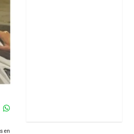
Whatsapp
k
os en