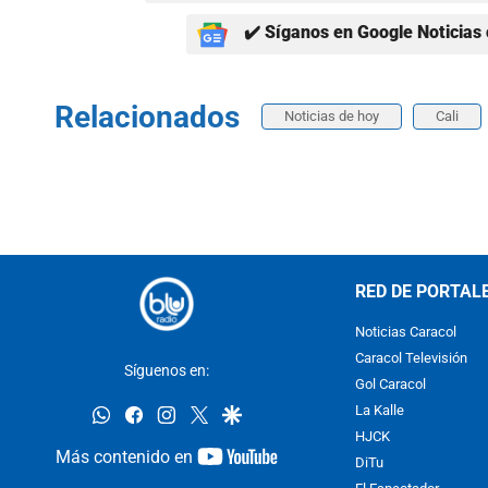
✔️ Síganos en Google Noticias 
Relacionados
Noticias de hoy
Cali
RED DE PORTAL
Noticias Caracol
Caracol Televisión
Síguenos en:
Gol Caracol
whatsapp
facebook
instagram
twitter
google
La Kalle
HJCK
youtube-
Más contenido en
DiTu
footer