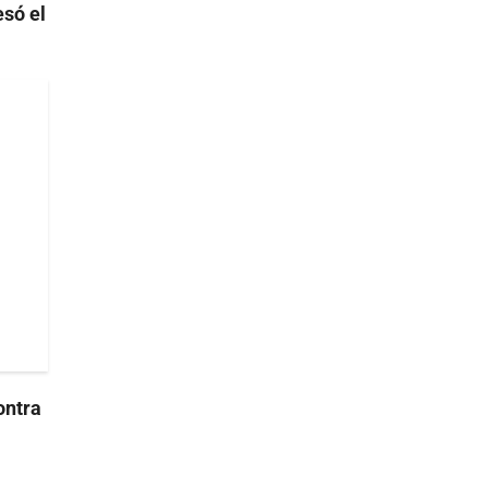
esó el
ontra