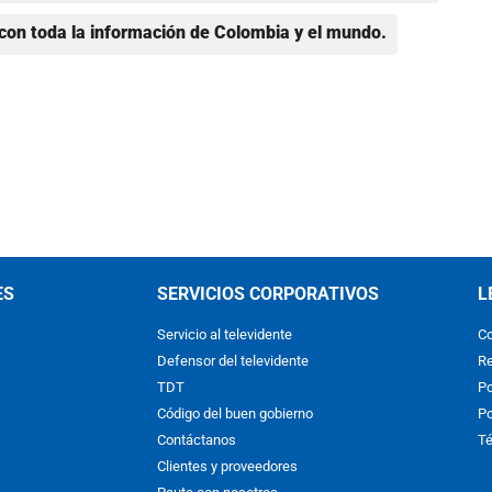
con toda la información de Colombia y el mundo.
ES
SERVICIOS CORPORATIVOS
L
Servicio al televidente
Co
Defensor del televidente
Re
TDT
Po
Código del buen gobierno
Po
Contáctanos
Té
Clientes y proveedores