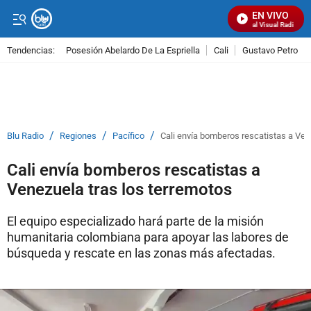
EN VIVO
Señal Visual Radio
Tendencias:
Posesión Abelardo De La Espriella
Cali
Gustavo Petro
PUBLICIDAD
/
/
/
Blu Radio
Regiones
Pacífico
Cali envía bomberos rescatistas a Ven
Cali envía bomberos rescatistas a
Venezuela tras los terremotos
El equipo especializado hará parte de la misión
humanitaria colombiana para apoyar las labores de
búsqueda y rescate en las zonas más afectadas.